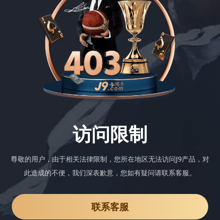
访问限制
尊敬的用户，由于相关法律限制，您所在地区无法访问J9产品，对
此造成的不便，我们深表歉意，您如有疑问请联系客服。
联系客服