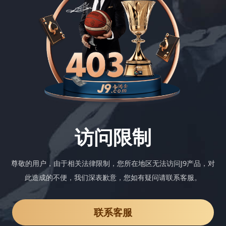
访问限制
尊敬的用户，由于相关法律限制，您所在地区无法访问J9产品，对
此造成的不便，我们深表歉意，您如有疑问请联系客服。
联系客服