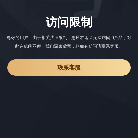
访问限制
尊敬的用户，由于相关法律限制，您所在地区无法访问J9产品，对
此造成的不便，我们深表歉意，您如有疑问请联系客服。
联系客服