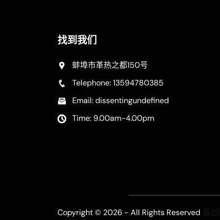
找到我们
蚌埠市革热之都150号
Telephone: 13594780385
Email: dissentingundefined
Time: 9.00am-4.00pm
Copyright © 2026 - All Rights Reserved
盛世