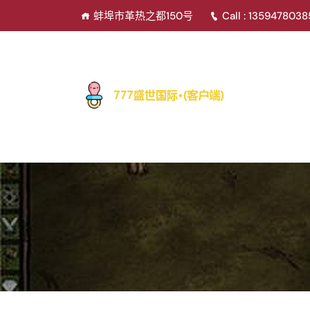
蚌埠市革热之都150号
Call : 135947803