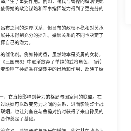
塑造产生了重要作用。例如，甄氏与曹操的婚姻使她
这使得她的政治谋略和军事指挥能力得到了更充分的
与吕布之间的深厚联系，但吕布的政权不稳和对黄承
发展并未得到充分的提升。婚姻关系的不同也决定了
发挥自己的潜力。
化的催化剂。例如孙尚香，虽然她本是英勇的女将，
《三国志8》中逐渐放弃了单纯的武将角色，而转
转变影响了孙尚香在游戏中的出场和作用，反映了婚
一，它直接影响到势力的格局与国家间的联盟。在
通过联姻可以改变势力之间的关系，进而影响整个战
刘联姻，也让刘备在与曹操对抗时获得了来自孙吴的
的合作奠定了基础。
政治意义。曹操通过与甄氏的婚姻，使得其在政治上