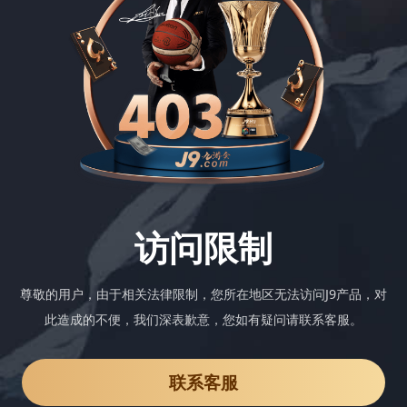
访问限制
尊敬的用户，由于相关法律限制，您所在地区无法访问J9产品，对
此造成的不便，我们深表歉意，您如有疑问请联系客服。
联系客服